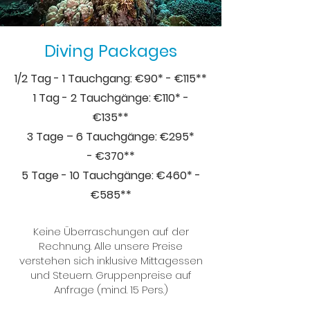
Diving Packages
1/2 Tag - 1 Tauchgang: €90* -
€
115**
1 Tag - 2 Tauchgänge: €110* -
€
135**
3 Tage – 6 Tauchgänge: €295*
-
€370**
5 Tage - 10 Tauchgänge: €460* -
€
585**
Keine Überraschungen auf der
Rechnung.
Alle unsere Preise
verstehen sich
inklusive Mittagessen
und Steuern.
Gruppenpreise auf
Anfrage (mind. 15
Pers.)