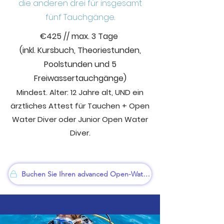
die anderen drei für insgesamt
fünf Tauchgänge
.
€
425 // max. 3 Tage
(inkl. Kursbuch, Theoriestunden,
Poolstunden und 5
Freiwassertauchgänge)
Mindest. Alter: 12
Jahre alt,
UND ein
ärztliches Attest für Tauchen + Open
Water Diver oder Junior Open Water
Diver.
Buchen Sie Ihren advanced Open-Water Kurs